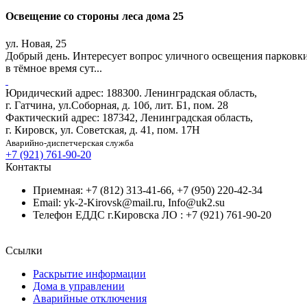
Освещение со стороны леса дома 25
ул. Новая, 25
Добрый день. Интересует вопрос уличного освещения парковки 
в тёмное время сут...
Юридический адрес: 188300. Ленинградская область,
г. Гатчина, ул.Соборная, д. 10б, лит. Б1, пом. 28
Фактический адрес: 187342, Ленинградская область,
г. Кировск, ул. Советская, д. 41, пом. 17Н
Аварийно-диспетчерская служба
+7 (921) 761-90-20
Контакты
Приемная: +7 (812) 313-41-66, +7 (950) 220-42-34
Email: yk-2-Kirovsk@mail.ru, Info@uk2.su
Телефон ЕДДС г.Кировска ЛО : +7 (921) 761-90-20
Ссылки
Раскрытие информации
Дома в управлении
Аварийные отключения